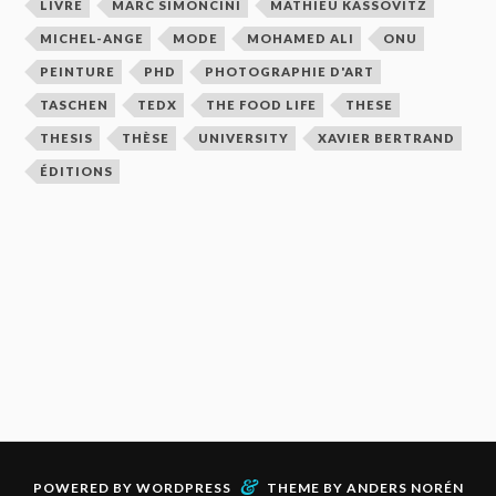
LIVRE
MARC SIMONCINI
MATHIEU KASSOVITZ
MICHEL-ANGE
MODE
MOHAMED ALI
ONU
PEINTURE
PHD
PHOTOGRAPHIE D'ART
TASCHEN
TEDX
THE FOOD LIFE
THESE
THESIS
THÈSE
UNIVERSITY
XAVIER BERTRAND
ÉDITIONS
&
POWERED BY
WORDPRESS
THEME BY
ANDERS NORÉN