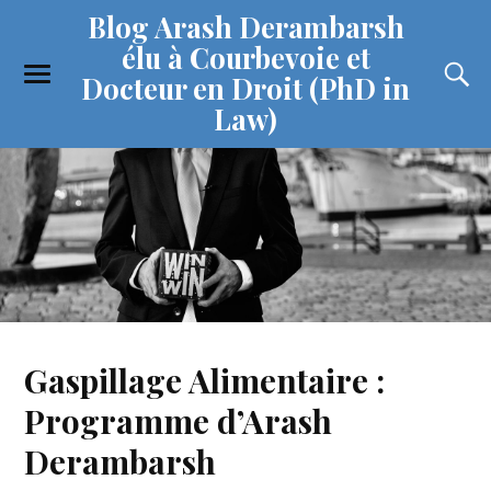
Blog Arash Derambarsh
élu à Courbevoie et
Docteur en Droit (PhD in
Law)
Gaspillage Alimentaire :
Programme d’Arash
Derambarsh