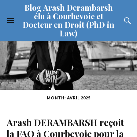
Blog Arash Derambarsh
élu à Courbevoie et
Docteur en Droit (PhD in
Law)
MONTH: AVRIL 2025
Arash DERAMBARSH reçoit
la FAO à Courbevoie pour la