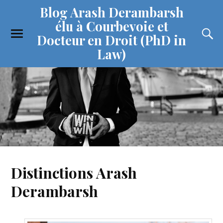
Blog Arash Derambarsh
élu à Courbevoie et
Docteur en Droit (PhD in
Law)
Distinctions Arash
Derambarsh