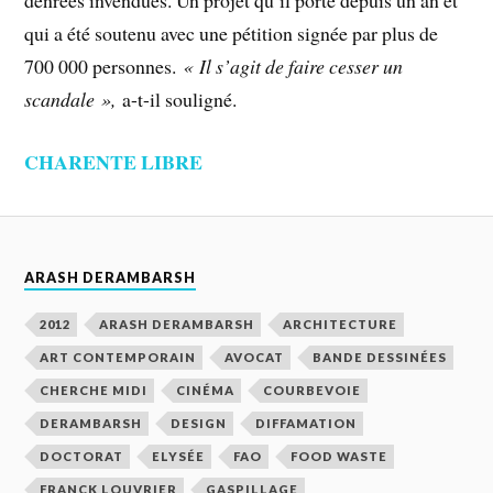
denrées invendues. Un projet qu’il porte depuis un an et
qui a été soutenu avec une pétition signée par plus de
700 000 personnes.
« Il s’agit de faire cesser un
scandale »,
a-t-il souligné.
CHARENTE LIBRE
ARASH DERAMBARSH
2012
ARASH DERAMBARSH
ARCHITECTURE
ART CONTEMPORAIN
AVOCAT
BANDE DESSINÉES
CHERCHE MIDI
CINÉMA
COURBEVOIE
DERAMBARSH
DESIGN
DIFFAMATION
DOCTORAT
ELYSÉE
FAO
FOOD WASTE
FRANCK LOUVRIER
GASPILLAGE