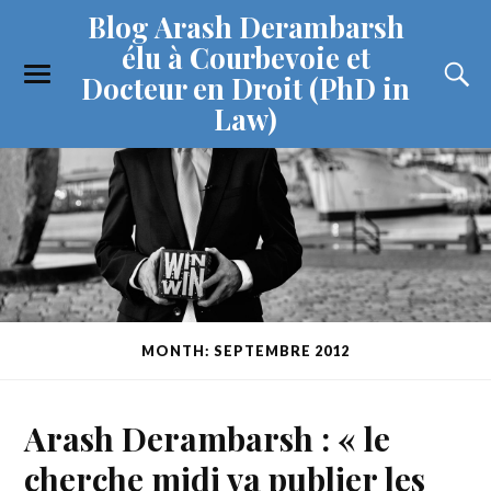
Blog Arash Derambarsh
élu à Courbevoie et
Docteur en Droit (PhD in
Law)
MONTH: SEPTEMBRE 2012
Arash Derambarsh : « le
cherche midi va publier les