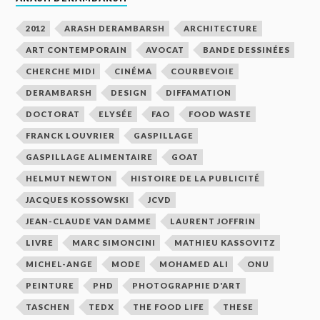
2012
ARASH DERAMBARSH
ARCHITECTURE
ART CONTEMPORAIN
AVOCAT
BANDE DESSINÉES
CHERCHE MIDI
CINÉMA
COURBEVOIE
DERAMBARSH
DESIGN
DIFFAMATION
DOCTORAT
ELYSÉE
FAO
FOOD WASTE
FRANCK LOUVRIER
GASPILLAGE
GASPILLAGE ALIMENTAIRE
GOAT
HELMUT NEWTON
HISTOIRE DE LA PUBLICITÉ
JACQUES KOSSOWSKI
JCVD
JEAN-CLAUDE VAN DAMME
LAURENT JOFFRIN
LIVRE
MARC SIMONCINI
MATHIEU KASSOVITZ
MICHEL-ANGE
MODE
MOHAMED ALI
ONU
PEINTURE
PHD
PHOTOGRAPHIE D'ART
TASCHEN
TEDX
THE FOOD LIFE
THESE