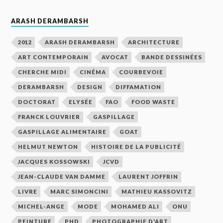
ARASH DERAMBARSH
2012
ARASH DERAMBARSH
ARCHITECTURE
ART CONTEMPORAIN
AVOCAT
BANDE DESSINÉES
CHERCHE MIDI
CINÉMA
COURBEVOIE
DERAMBARSH
DESIGN
DIFFAMATION
DOCTORAT
ELYSÉE
FAO
FOOD WASTE
FRANCK LOUVRIER
GASPILLAGE
GASPILLAGE ALIMENTAIRE
GOAT
HELMUT NEWTON
HISTOIRE DE LA PUBLICITÉ
JACQUES KOSSOWSKI
JCVD
JEAN-CLAUDE VAN DAMME
LAURENT JOFFRIN
LIVRE
MARC SIMONCINI
MATHIEU KASSOVITZ
MICHEL-ANGE
MODE
MOHAMED ALI
ONU
PEINTURE
PHD
PHOTOGRAPHIE D'ART