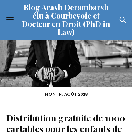
Blog Arash Derambarsh
élu à Courbevoie et
Docteur en Droit (PhD in
Law)
MONTH: AOÛT 2018
Distribution gratuite de 1000
cartables pour les enfants de