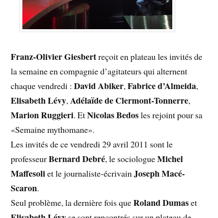
Franz-Olivier Giesbert
reçoit en plateau les invités de
la semaine en compagnie d’agitateurs qui alternent
David Abiker
Fabrice d’Almeida
chaque vendredi :
,
,
Elisabeth Lévy
Adélaïde de Clermont-Tonnerre
,
,
Marion Ruggieri
Nicolas Bedos
. Et
les rejoint pour sa
«Semaine mythomane».
Les invités de ce vendredi 29 avril 2011 sont le
Bernard Debré
Michel
professeur
, le sociologue
Maffesoli
Joseph Macé-
et le journaliste-écrivain
Scaron
.
Roland Dumas
Seul problème, la dernière fois que
et
Elisabeth Lévy
se sont rencontrés sur un plateau de