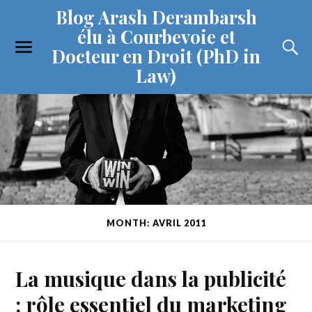
Blog Arash Derambarsh
élu à Courbevoie et
Docteur en Droit (PhD in
Law)
MONTH: AVRIL 2011
La musique dans la publicité
: rôle essentiel du marketing