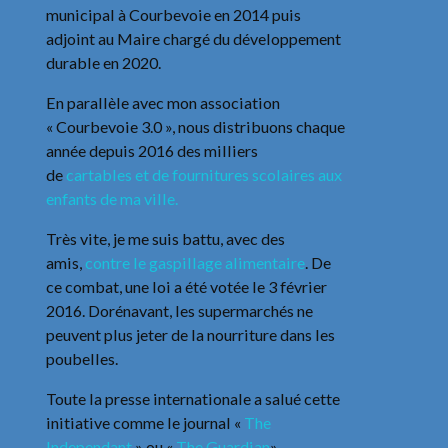
municipal à Courbevoie en 2014 puis
adjoint au Maire chargé du développement
durable en 2020.
En parallèle avec mon association
« Courbevoie 3.0 », nous distribuons chaque
année depuis 2016 des milliers
de
cartables et de fournitures scolaires aux
enfants de ma ville.
Très vite, je me suis battu, avec des
amis,
contre le gaspillage alimentaire
. De
ce combat, une loi a été votée le 3 février
2016. Dorénavant, les supermarchés ne
peuvent plus jeter de la nourriture dans les
poubelles.
Toute la presse internationale a salué cette
initiative comme le journal «
The
Independant
» ou «
The Guardian
».