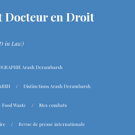
 Docteur en Droit
hD in Law)
OGRAPHIE Arash Derambarsh
BARSH
Distinctions Arash Derambarsh
– Food Waste
Mes combats
ire
Revue de presse internationale