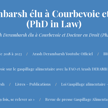
barsh élu à Courbevoie et
(PhD in Law)
h Derambarsh élu à Courbevoie et Docteur en Droit (P
 2018 à 2023
Arash Derambarsh Youtube Officiel
BI
oie sur le gaspillage alimentaire avec la FAO et Arash DERAM
rsh
Livres – Publications
Loi Gaspillage alimentaire 
fois, se relever 10 »
Revue de presse Gaspillage Alimenta