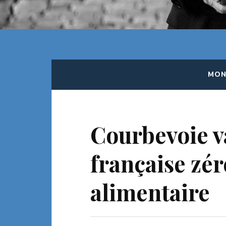
MONT
Courbevoie va
française zér
alimentaire