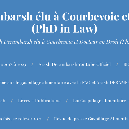
barsh élu à Courbevoie et
(PhD in Law)
h Derambarsh élu à Courbevoie et Docteur en Droit (P
 2018 à 2023
Arash Derambarsh Youtube Officiel
BI
oie sur le gaspillage alimentaire avec la FAO et Arash DERAM
rsh
Livres – Publications
Loi Gaspillage alimentaire 
fois, se relever 10 »
Revue de presse Gaspillage Alimenta