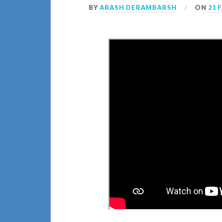
BY
ARASH DERAMBARSH
ON
21 