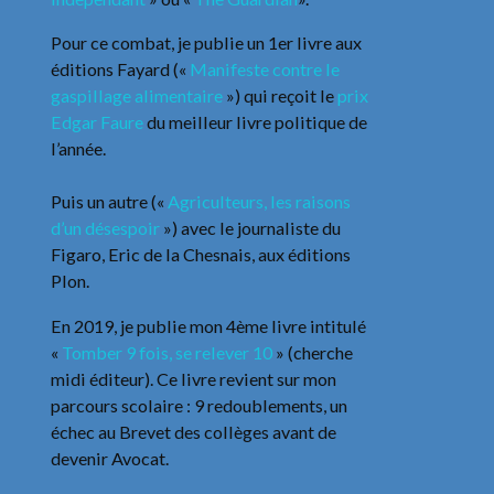
Pour ce combat, je publie un 1er livre aux
éditions Fayard («
Manifeste contre le
gaspillage alimentaire
») qui reçoit le
prix
Edgar Faure
du meilleur livre politique de
l’année.
Puis un autre («
Agriculteurs, les raisons
d’un désespoir
») avec le journaliste du
Figaro, Eric de la Chesnais, aux éditions
Plon.
En 2019, je publie mon 4ème livre intitulé
«
Tomber 9 fois, se relever 10
» (cherche
midi éditeur). Ce livre revient sur mon
parcours scolaire : 9 redoublements, un
échec au Brevet des collèges avant de
devenir Avocat.