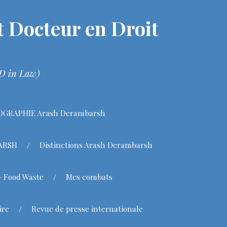
 Docteur en Droit
hD in Law)
OGRAPHIE Arash Derambarsh
BARSH
Distinctions Arash Derambarsh
– Food Waste
Mes combats
ire
Revue de presse internationale