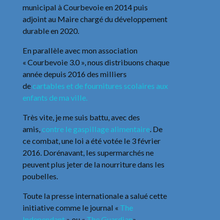
municipal à Courbevoie en 2014 puis
adjoint au Maire chargé du développement
durable en 2020.
En parallèle avec mon association
« Courbevoie 3.0 », nous distribuons chaque
année depuis 2016 des milliers
de
cartables et de fournitures scolaires aux
enfants de ma ville.
Très vite, je me suis battu, avec des
amis,
contre le gaspillage alimentaire
. De
ce combat, une loi a été votée le 3 février
2016. Dorénavant, les supermarchés ne
peuvent plus jeter de la nourriture dans les
poubelles.
Toute la presse internationale a salué cette
initiative comme le journal «
The
Independant
» ou «
The Guardian
».