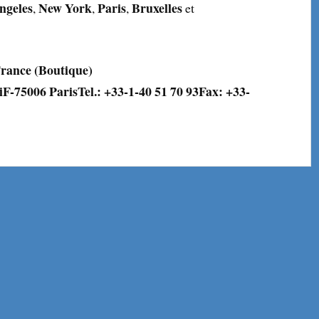
ngeles
New York
Paris
Bruxelles
,
,
,
et
ance (Boutique)
i
F-75006 Paris
Tel.: +33-1-40 51 70 93
Fax: +33-