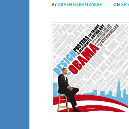
BY
ARASH DERAMBARSH
ON
5 M