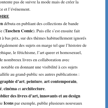
ontente pas de suivre la mode mais de créer la
ce et l’événement.
OIRE
en
débuta en publiant des collections de bande
Taschen Comic
e (
). Puis elle s’est ensuite fait
t à bas prix, sur des thèmes habituellement ignorés
t également des sujets en marge tel que l’histoire de
hique, le fétichisme, l’art queer et homosexuel,
de nombreux livres en collaboration avec
 notable en donnant une visibilité à ces sujets
allèle au grand-public ses autres publications :
graphie d’art
peinture
art contemporain
,
,
,
té
cinéma
architecture
,
et
.
blier des livres d’art, innovants et au design
Icons
rie
par exemple, publie plusieurs nouveaux