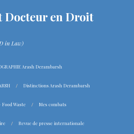
 Docteur en Droit
hD in Law)
OGRAPHIE Arash Derambarsh
BARSH
Distinctions Arash Derambarsh
– Food Waste
Mes combats
ire
Revue de presse internationale