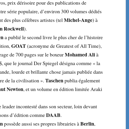
s, prix dérisoire pour des publications de
tre série populaire, d’environ 300 volumes dédiés
Michel-Ange
nt des plus célèbres artistes (tel
) à
n Rockwell
).
en
a publié le second livre le plus cher de l’histoire
GOAT
ition,
(acronyme de Greatest of All Time),
Mohamed Ali
rage de 700 pages sur le boxeur
à
$, que le journal Der Spiegel désigna comme « la
ande, lourde et brillante chose jamais publiée dans
Taschen
ire de la civilisation ».
publia également
ut Newton
, et un volume en édition limitée Araki
e leader incontesté dans son secteur, loin devant
DAAB
isons d’édition comme
.
en
Berlin
possède aussi ses propres librairies à
,