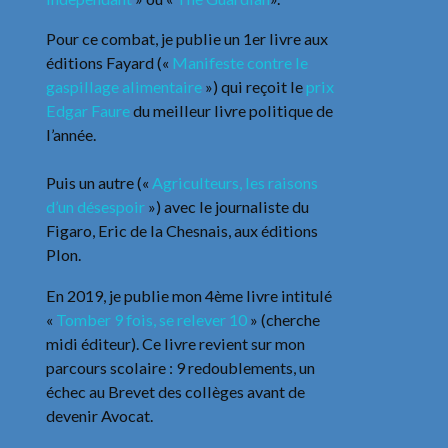
Pour ce combat, je publie un 1er livre aux
éditions Fayard («
Manifeste contre le
gaspillage alimentaire
») qui reçoit le
prix
Edgar Faure
du meilleur livre politique de
l’année.
Puis un autre («
Agriculteurs, les raisons
d’un désespoir
») avec le journaliste du
Figaro, Eric de la Chesnais, aux éditions
Plon.
En 2019, je publie mon 4ème livre intitulé
«
Tomber 9 fois, se relever 10
» (cherche
midi éditeur). Ce livre revient sur mon
parcours scolaire : 9 redoublements, un
échec au Brevet des collèges avant de
devenir Avocat.