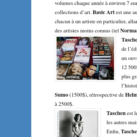
volumes chaque année à environ 7 euro
Basic Art
collections d’art.
est une au
chacun à un artiste en particulier, alla
Norma
des artistes moins connus (tel
Tasch
de l’éd
un ouv
12 500
plus gr
l’histo
Sumo
Helm
(1500$), rétrospective de
à 2500$.
Taschen
est l
les autres ma
Tasch
Enfin,