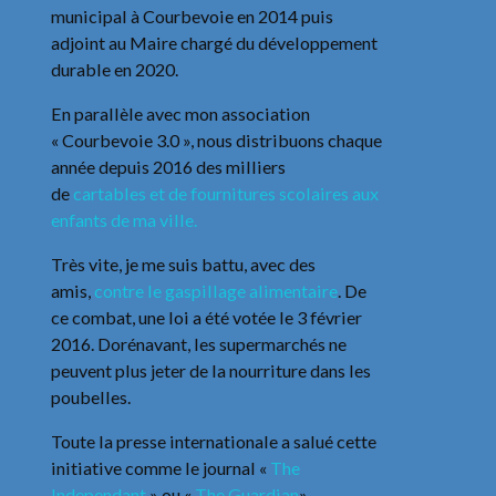
municipal à Courbevoie en 2014 puis
adjoint au Maire chargé du développement
durable en 2020.
En parallèle avec mon association
« Courbevoie 3.0 », nous distribuons chaque
année depuis 2016 des milliers
de
cartables et de fournitures scolaires aux
enfants de ma ville.
Très vite, je me suis battu, avec des
amis,
contre le gaspillage alimentaire
. De
ce combat, une loi a été votée le 3 février
2016. Dorénavant, les supermarchés ne
peuvent plus jeter de la nourriture dans les
poubelles.
Toute la presse internationale a salué cette
initiative comme le journal «
The
Independant
» ou «
The Guardian
».