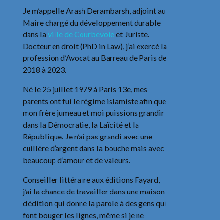
Je m’appelle Arash Derambarsh, adjoint au
Maire chargé du développement durable
dans la
ville de Courbevoie
et Juriste.
Docteur en droit (PhD in Law), j’ai exercé la
profession d’Avocat au Barreau de Paris de
2018 à 2023.
Né le 25 juillet 1979 à Paris 13e, mes
parents ont fui le régime islamiste afin que
mon frère jumeau et moi puissions grandir
dans la Démocratie, la Laïcité et la
République. Je n’ai pas grandi avec une
cuillère d’argent dans la bouche mais avec
beaucoup d’amour et de valeurs.
Conseiller littéraire aux éditions Fayard,
j’ai la chance de travailler dans une maison
d’édition qui donne la parole à des gens qui
font bouger les lignes, même si je ne