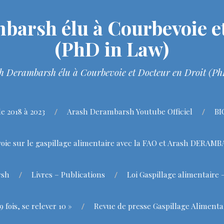
barsh élu à Courbevoie et
(PhD in Law)
h Derambarsh élu à Courbevoie et Docteur en Droit (P
 2018 à 2023
Arash Derambarsh Youtube Officiel
BI
oie sur le gaspillage alimentaire avec la FAO et Arash DERAM
rsh
Livres – Publications
Loi Gaspillage alimentaire 
fois, se relever 10 »
Revue de presse Gaspillage Alimenta