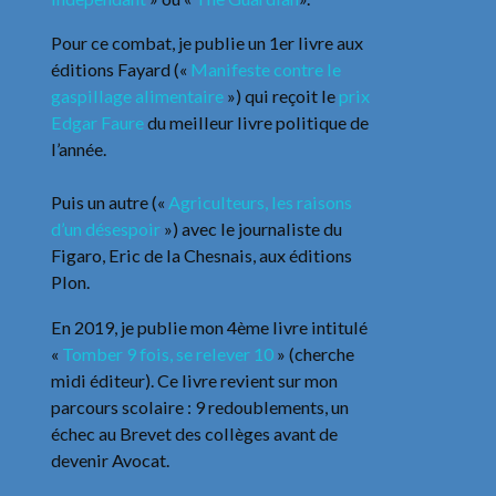
Pour ce combat, je publie un 1er livre aux
éditions Fayard («
Manifeste contre le
gaspillage alimentaire
») qui reçoit le
prix
Edgar Faure
du meilleur livre politique de
l’année.
Puis un autre («
Agriculteurs, les raisons
d’un désespoir
») avec le journaliste du
Figaro, Eric de la Chesnais, aux éditions
Plon.
En 2019, je publie mon 4ème livre intitulé
«
Tomber 9 fois, se relever 10
» (cherche
midi éditeur). Ce livre revient sur mon
parcours scolaire : 9 redoublements, un
échec au Brevet des collèges avant de
devenir Avocat.