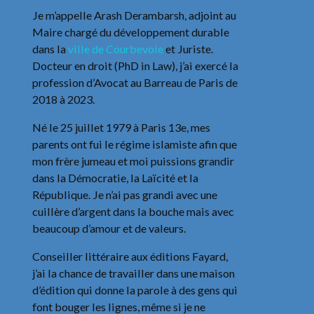
Je m’appelle Arash Derambarsh, adjoint au
Maire chargé du développement durable
dans la
ville de Courbevoie
et Juriste.
Docteur en droit (PhD in Law), j’ai exercé la
profession d’Avocat au Barreau de Paris de
2018 à 2023.
Né le 25 juillet 1979 à Paris 13e, mes
parents ont fui le régime islamiste afin que
mon frère jumeau et moi puissions grandir
dans la Démocratie, la Laïcité et la
République. Je n’ai pas grandi avec une
cuillère d’argent dans la bouche mais avec
beaucoup d’amour et de valeurs.
Conseiller littéraire aux éditions Fayard,
j’ai la chance de travailler dans une maison
d’édition qui donne la parole à des gens qui
font bouger les lignes, même si je ne