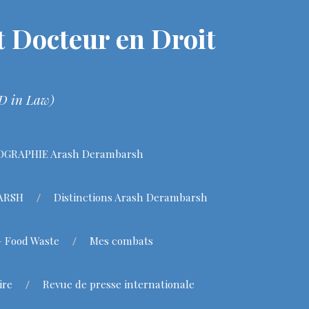
 Docteur en Droit
hD in Law)
OGRAPHIE Arash Derambarsh
BARSH
Distinctions Arash Derambarsh
– Food Waste
Mes combats
ire
Revue de presse internationale