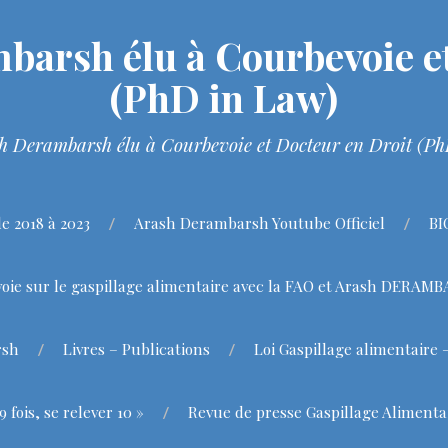
barsh élu à Courbevoie et
(PhD in Law)
h Derambarsh élu à Courbevoie et Docteur en Droit (P
 2018 à 2023
Arash Derambarsh Youtube Officiel
BI
oie sur le gaspillage alimentaire avec la FAO et Arash DERAM
rsh
Livres – Publications
Loi Gaspillage alimentaire 
fois, se relever 10 »
Revue de presse Gaspillage Alimenta