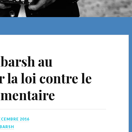
barsh au
la loi contre le
limentaire
ÉCEMBRE 2016
BARSH