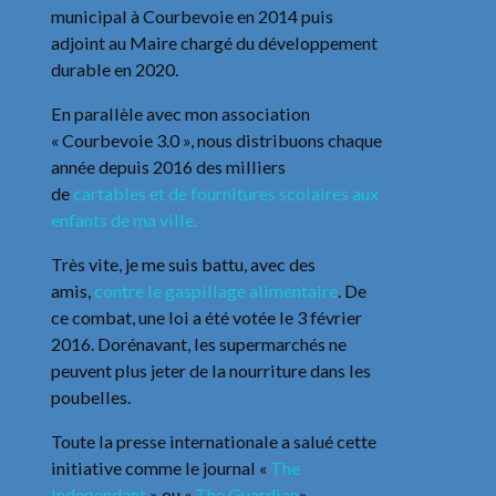
municipal à Courbevoie en 2014 puis
adjoint au Maire chargé du développement
durable en 2020.
En parallèle avec mon association
« Courbevoie 3.0 », nous distribuons chaque
année depuis 2016 des milliers
de
cartables et de fournitures scolaires aux
enfants de ma ville.
Très vite, je me suis battu, avec des
amis,
contre le gaspillage alimentaire
. De
ce combat, une loi a été votée le 3 février
2016. Dorénavant, les supermarchés ne
peuvent plus jeter de la nourriture dans les
poubelles.
Toute la presse internationale a salué cette
initiative comme le journal «
The
Independant
» ou «
The Guardian
».