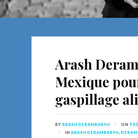
Arash Deram
Mexique pour 
gaspillage a
BY
ARASH DERAMBARSH
ON
9 D
IN
ARASH DERAMBARSH
,
DERAM