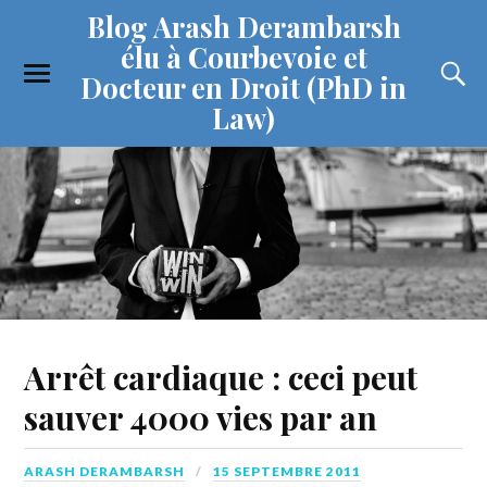
Blog Arash Derambarsh
élu à Courbevoie et
Docteur en Droit (PhD in
Law)
Arrêt cardiaque : ceci peut
sauver 4000 vies par an
ARASH DERAMBARSH
15 SEPTEMBRE 2011