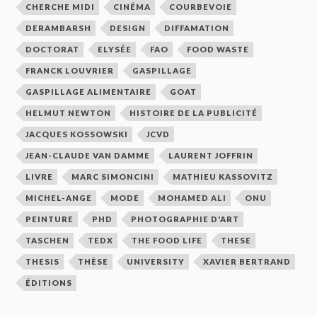
CHERCHE MIDI
CINÉMA
COURBEVOIE
DERAMBARSH
DESIGN
DIFFAMATION
DOCTORAT
ELYSÉE
FAO
FOOD WASTE
FRANCK LOUVRIER
GASPILLAGE
GASPILLAGE ALIMENTAIRE
GOAT
HELMUT NEWTON
HISTOIRE DE LA PUBLICITÉ
JACQUES KOSSOWSKI
JCVD
JEAN-CLAUDE VAN DAMME
LAURENT JOFFRIN
LIVRE
MARC SIMONCINI
MATHIEU KASSOVITZ
MICHEL-ANGE
MODE
MOHAMED ALI
ONU
PEINTURE
PHD
PHOTOGRAPHIE D'ART
TASCHEN
TEDX
THE FOOD LIFE
THESE
THESIS
THÈSE
UNIVERSITY
XAVIER BERTRAND
ÉDITIONS