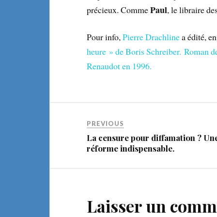
Paul
précieux. Comme
, le libraire de
Pour info,
Pierre Drachline
a édité, en
heure » de Boris Schreiber. Roman d
Renaudot en 1996.
PREVIOUS
La censure pour diffamation ? Un
réforme indispensable.
Laisser un comm