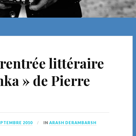
 rentrée littéraire
nka » de Pierre
EPTEMBRE 2010
IN
ARASH DERAMBARSH