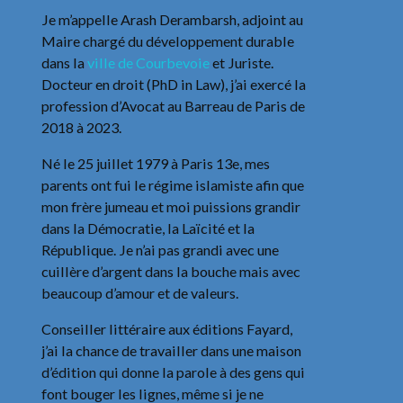
Je m’appelle Arash Derambarsh, adjoint au
Maire chargé du développement durable
dans la
ville de Courbevoie
et Juriste.
Docteur en droit (PhD in Law), j’ai exercé la
profession d’Avocat au Barreau de Paris de
2018 à 2023.
Né le 25 juillet 1979 à Paris 13e, mes
parents ont fui le régime islamiste afin que
mon frère jumeau et moi puissions grandir
dans la Démocratie, la Laïcité et la
République. Je n’ai pas grandi avec une
cuillère d’argent dans la bouche mais avec
beaucoup d’amour et de valeurs.
Conseiller littéraire aux éditions Fayard,
j’ai la chance de travailler dans une maison
d’édition qui donne la parole à des gens qui
font bouger les lignes, même si je ne