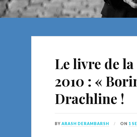
Le livre de la
2010 : « Bori
Drachline !
BY
ARASH DERAMBARSH
ON
1 S