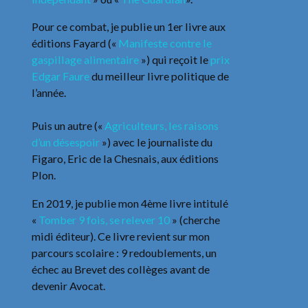
Pour ce combat, je publie un 1er livre aux
éditions Fayard («
Manifeste contre le
gaspillage alimentaire
») qui reçoit le
prix
Edgar Faure
du meilleur livre politique de
l’année.
Puis un autre («
Agriculteurs, les raisons
d’un désespoir
») avec le journaliste du
Figaro, Eric de la Chesnais, aux éditions
Plon.
En 2019, je publie mon 4ème livre intitulé
«
Tomber 9 fois, se relever 10
» (cherche
midi éditeur). Ce livre revient sur mon
parcours scolaire : 9 redoublements, un
échec au Brevet des collèges avant de
devenir Avocat.