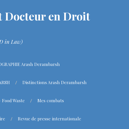
 Docteur en Droit
hD in Law)
OGRAPHIE Arash Derambarsh
BARSH
Distinctions Arash Derambarsh
– Food Waste
Mes combats
ire
Revue de presse internationale