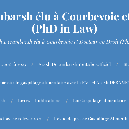
barsh élu à Courbevoie et
(PhD in Law)
h Derambarsh élu à Courbevoie et Docteur en Droit (P
 2018 à 2023
Arash Derambarsh Youtube Officiel
BI
oie sur le gaspillage alimentaire avec la FAO et Arash DERAM
rsh
Livres – Publications
Loi Gaspillage alimentaire 
fois, se relever 10 »
Revue de presse Gaspillage Alimenta