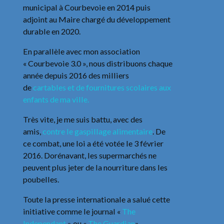
municipal à Courbevoie en 2014 puis
adjoint au Maire chargé du développement
durable en 2020.
En parallèle avec mon association
« Courbevoie 3.0 », nous distribuons chaque
année depuis 2016 des milliers
de
cartables et de fournitures scolaires aux
enfants de ma ville.
Très vite, je me suis battu, avec des
amis,
contre le gaspillage alimentaire
. De
ce combat, une loi a été votée le 3 février
2016. Dorénavant, les supermarchés ne
peuvent plus jeter de la nourriture dans les
poubelles.
Toute la presse internationale a salué cette
initiative comme le journal «
The
Independant
» ou «
The Guardian
».