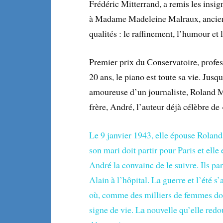
Frédéric Mitterrand, a remis les insig
à Madame Madeleine Malraux, ancie
qualités : le raffinement, l’humour et 
Premier prix du Conservatoire, profe
20 ans, le piano est toute sa vie. Jus
amoureuse d’un journaliste, Roland Ma
frère, André, l’auteur déjà célèbre d
Le 9 janvier 1943, elle épouse Roland
son mari doit partir pour Paris et elle 
André la convainc de le suivre. Ils par
Alain à l’hôpital. La guerre et l’été s
où, comme des milliers de femmes dont
signe de vie. La nouvelle qu’elle red