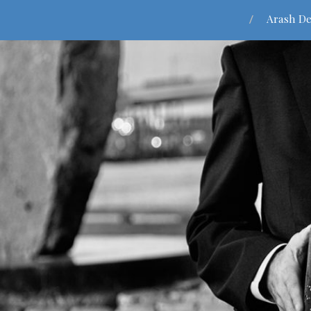
Arash De