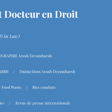
 Docteur en Droit
hD in Law)
OGRAPHIE Arash Derambarsh
BARSH
Distinctions Arash Derambarsh
– Food Waste
Mes combats
ire
Revue de presse internationale