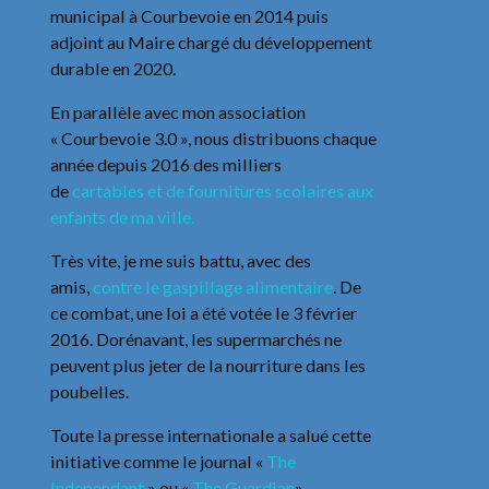
municipal à Courbevoie en 2014 puis
adjoint au Maire chargé du développement
durable en 2020.
En parallèle avec mon association
« Courbevoie 3.0 », nous distribuons chaque
année depuis 2016 des milliers
de
cartables et de fournitures scolaires aux
enfants de ma ville.
Très vite, je me suis battu, avec des
amis,
contre le gaspillage alimentaire
. De
ce combat, une loi a été votée le 3 février
2016. Dorénavant, les supermarchés ne
peuvent plus jeter de la nourriture dans les
poubelles.
Toute la presse internationale a salué cette
initiative comme le journal «
The
Independant
» ou «
The Guardian
».