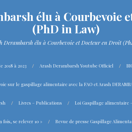
barsh élu à Courbevoie et
(PhD in Law)
h Derambarsh élu à Courbevoie et Docteur en Droit (P
 2018 à 2023
Arash Derambarsh Youtube Officiel
BI
oie sur le gaspillage alimentaire avec la FAO et Arash DERAM
rsh
Livres – Publications
Loi Gaspillage alimentaire 
fois, se relever 10 »
Revue de presse Gaspillage Alimenta