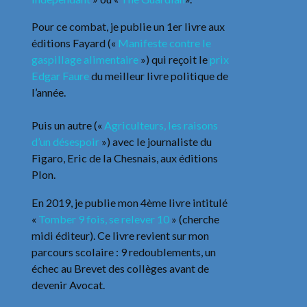
Pour ce combat, je publie un 1er livre aux
éditions Fayard («
Manifeste contre le
gaspillage alimentaire
») qui reçoit le
prix
Edgar Faure
du meilleur livre politique de
l’année.
Puis un autre («
Agriculteurs, les raisons
d’un désespoir
») avec le journaliste du
Figaro, Eric de la Chesnais, aux éditions
Plon.
En 2019, je publie mon 4ème livre intitulé
«
Tomber 9 fois, se relever 10
» (cherche
midi éditeur). Ce livre revient sur mon
parcours scolaire : 9 redoublements, un
échec au Brevet des collèges avant de
devenir Avocat.