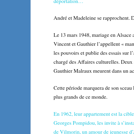
déportation…
André et Madeleine se rapprochent. D
Le 13 mars 1948, mariage en Alsace av
Vincent et Gauthier l’appellent « ma
les pouvoirs et publie des essais sur 
chargé des Affaires culturelles. Deux 
Gauthier Malraux meurent dans un acci
Cette période marquera de son sceau 
plus grands de ce monde.
En 1962, leur appartement est la cibl
Georges Pompidou, les invite à s’insta
de Vilmorin, un amour de jeunesse d’