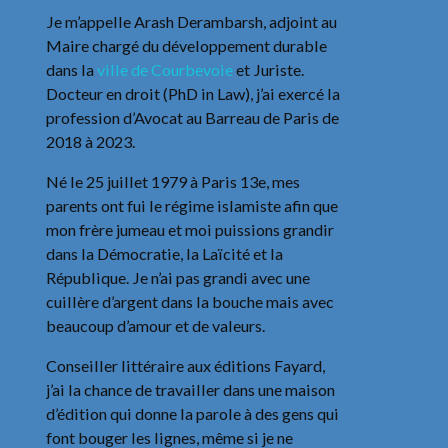
Je m’appelle Arash Derambarsh, adjoint au
Maire chargé du développement durable
dans la
ville de Courbevoie
et Juriste.
Docteur en droit (PhD in Law), j’ai exercé la
profession d’Avocat au Barreau de Paris de
2018 à 2023.
Né le 25 juillet 1979 à Paris 13e, mes
parents ont fui le régime islamiste afin que
mon frère jumeau et moi puissions grandir
dans la Démocratie, la Laïcité et la
République. Je n’ai pas grandi avec une
cuillère d’argent dans la bouche mais avec
beaucoup d’amour et de valeurs.
Conseiller littéraire aux éditions Fayard,
j’ai la chance de travailler dans une maison
d’édition qui donne la parole à des gens qui
font bouger les lignes, même si je ne