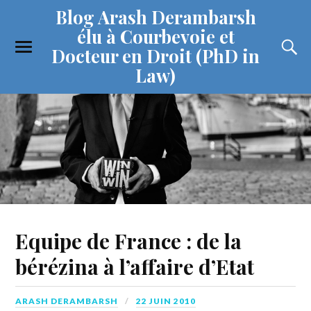
Blog Arash Derambarsh
élu à Courbevoie et
Docteur en Droit (PhD in
Law)
Equipe de France : de la
bérézina à l’affaire d’Etat
ARASH DERAMBARSH
22 JUIN 2010