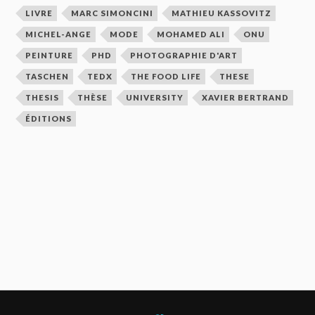
LIVRE
MARC SIMONCINI
MATHIEU KASSOVITZ
MICHEL-ANGE
MODE
MOHAMED ALI
ONU
PEINTURE
PHD
PHOTOGRAPHIE D'ART
TASCHEN
TEDX
THE FOOD LIFE
THESE
THESIS
THÈSE
UNIVERSITY
XAVIER BERTRAND
ÉDITIONS