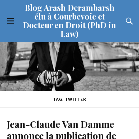
Blog Arash Derambarsh
élu à Courbevoie et
Docteur en Droit (PhD in
Law)
TAG: TWITTER
Jean-Claude Van Damme
annonce la publication de