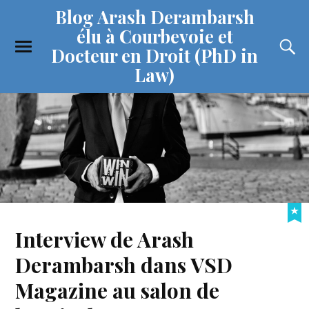
Blog Arash Derambarsh
élu à Courbevoie et
Docteur en Droit (PhD in
Law)
Interview de Arash
Derambarsh dans VSD
Magazine au salon de