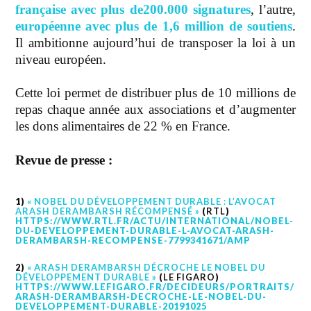
française avec plus de200.000 signatures
, l’autre,
européenne avec plus de 1,6 million de soutiens
.
Il ambitionne aujourd’hui de transposer la loi à un
niveau européen.
Cette loi permet de distribuer plus de 10 millions de
repas chaque année aux associations et d’augmenter
les dons alimentaires de 22 % en France.
Revue de presse :
1)
« NOBEL DU DÉVELOPPEMENT DURABLE : L’AVOCAT
ARASH DERAMBARSH RÉCOMPENSÉ »
(
RTL
)
HTTPS://WWW.RTL.FR/ACTU/INTERNATIONAL/NOBEL-
DU-DEVELOPPEMENT-DURABLE-L-AVOCAT-ARASH-
DERAMBARSH-RECOMPENSE-7799341671/AMP
2)
« ARASH DERAMBARSH DÉCROCHE LE NOBEL DU
DÉVELOPPEMENT DURABLE »
(
LE FIGARO
)
HTTPS://WWW.LEFIGARO.FR/DECIDEURS/PORTRAITS/
ARASH-DERAMBARSH-DECROCHE-LE-NOBEL-DU-
DEVELOPPEMENT-DURABLE-20191025