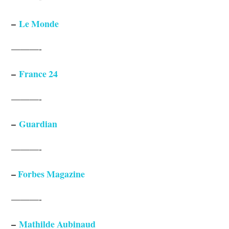
–
Le Monde
———-
–
France 24
———-
–
Guardian
———-
–
Forbes Magazine
———-
–
Mathilde Aubinaud