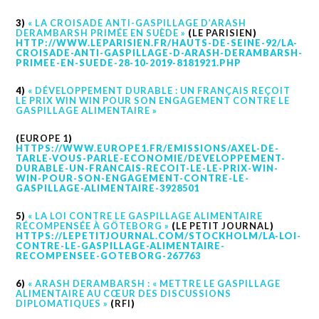
3)
« LA CROISADE ANTI-GASPILLAGE D’ARASH
DERAMBARSH PRIMÉE EN SUÈDE »
(
LE PARISIEN
)
HTTP://WWW.LEPARISIEN.FR/HAUTS-DE-SEINE-92/LA-
CROISADE-ANTI-GASPILLAGE-D-ARASH-DERAMBARSH-
PRIMEE-EN-SUEDE-28-10-2019-8181921.PHP
4)
« DÉVELOPPEMENT DURABLE : UN FRANÇAIS REÇOIT
LE PRIX WIN WIN POUR SON ENGAGEMENT CONTRE LE
GASPILLAGE ALIMENTAIRE »
(
EUROPE 1
)
HTTPS://WWW.EUROPE1.FR/EMISSIONS/AXEL-DE-
TARLE-VOUS-PARLE-ECONOMIE/DEVELOPPEMENT-
DURABLE-UN-FRANCAIS-RECOIT-LE-LE-PRIX-WIN-
WIN-POUR-SON-ENGAGEMENT-CONTRE-LE-
GASPILLAGE-ALIMENTAIRE-3928501
5)
« LA LOI CONTRE LE GASPILLAGE ALIMENTAIRE
RÉCOMPENSÉE À GÖTEBORG »
(
LE PETIT JOURNAL
)
HTTPS://LEPETITJOURNAL.COM/STOCKHOLM/LA-LOI-
CONTRE-LE-GASPILLAGE-ALIMENTAIRE-
RECOMPENSEE-GOTEBORG-267763
6)
« ARASH DERAMBARSH : « METTRE LE GASPILLAGE
ALIMENTAIRE AU CŒUR DES DISCUSSIONS
DIPLOMATIQUES »
(
RFI
)