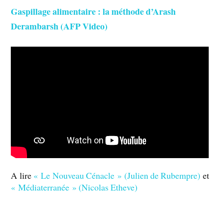
Gaspillage alimentaire : la méthode d’Arash
Derambarsh (AFP Video)
A lire
« Le Nouveau Cénacle » (Julien de Rubempre)
et
« Médiaterranée » (Nicolas Etheve)