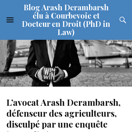
Blog Arash Derambarsh
élu à Courbevoie et
Docteur en Droit (PhD in
Law)
L’avocat Arash Derambarsh,
défenseur des agriculteurs,
disculpé par une enquête