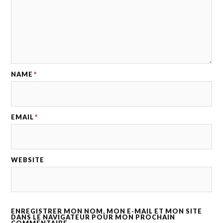
NAME
*
EMAIL
*
WEBSITE
ENREGISTRER MON NOM, MON E-MAIL ET MON SITE
DANS LE NAVIGATEUR POUR MON PROCHAIN
COMMENTAIRE.