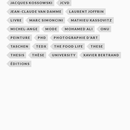
JACQUES KOSSOWSKI
JCVD
JEAN-CLAUDE VAN DAMME
LAURENT JOFFRIN
LIVRE
MARC SIMONCINI
MATHIEU KASSOVITZ
MICHEL-ANGE
MODE
MOHAMED ALI
ONU
PEINTURE
PHD
PHOTOGRAPHIE D'ART
TASCHEN
TEDX
THE FOOD LIFE
THESE
THESIS
THÈSE
UNIVERSITY
XAVIER BERTRAND
ÉDITIONS