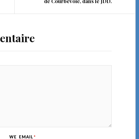
de Courbevoie, dans le JDD.
entaire
WE
EMAIL
*