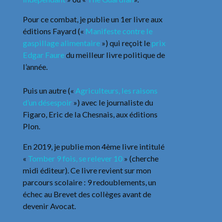
Pour ce combat, je publie un 1er livre aux
éditions Fayard («
Manifeste contre le
gaspillage alimentaire
») qui reçoit le
prix
Edgar Faure
du meilleur livre politique de
l’année.
Puis un autre («
Agriculteurs, les raisons
d’un désespoir
») avec le journaliste du
Figaro, Eric de la Chesnais, aux éditions
Plon.
En 2019, je publie mon 4ème livre intitulé
«
Tomber 9 fois, se relever 10
» (cherche
midi éditeur). Ce livre revient sur mon
parcours scolaire : 9 redoublements, un
échec au Brevet des collèges avant de
devenir Avocat.