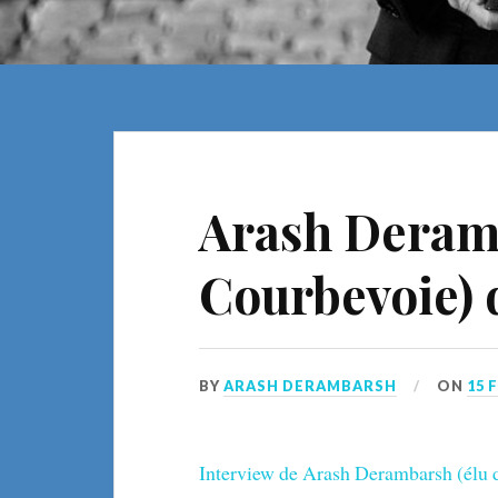
Arash Deramb
Courbevoie) 
BY
ARASH DERAMBARSH
ON
15 
Interview de Arash Derambarsh (élu de