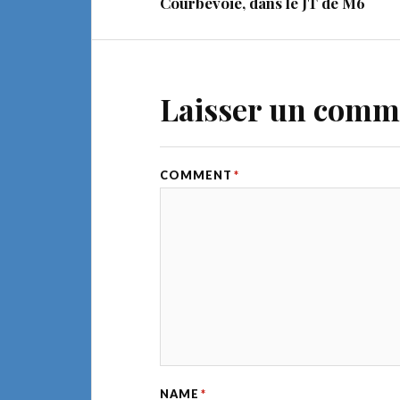
Courbevoie, dans le JT de M6
Laisser un comm
COMMENT
*
NAME
*