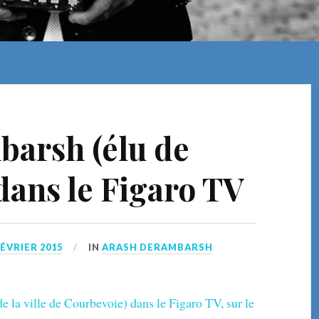
arsh (élu de
dans le Figaro TV
FÉVRIER 2015
IN
ARASH DERAMBARSH
 la ville de Courbevoie) dans le Figaro TV, sur le