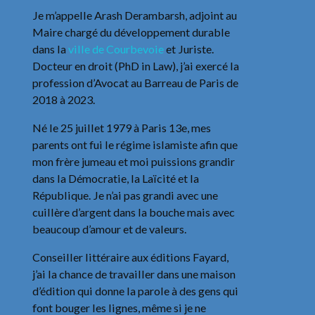
Je m’appelle Arash Derambarsh, adjoint au
Maire chargé du développement durable
dans la
ville de Courbevoie
et Juriste.
Docteur en droit (PhD in Law), j’ai exercé la
profession d’Avocat au Barreau de Paris de
2018 à 2023.
Né le 25 juillet 1979 à Paris 13e, mes
parents ont fui le régime islamiste afin que
mon frère jumeau et moi puissions grandir
dans la Démocratie, la Laïcité et la
République. Je n’ai pas grandi avec une
cuillère d’argent dans la bouche mais avec
beaucoup d’amour et de valeurs.
Conseiller littéraire aux éditions Fayard,
j’ai la chance de travailler dans une maison
d’édition qui donne la parole à des gens qui
font bouger les lignes, même si je ne