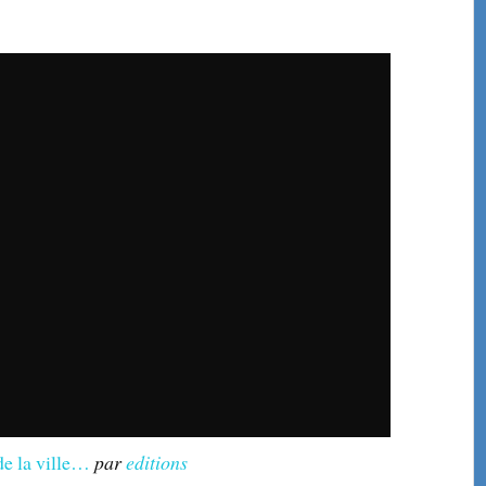
de la ville…
par
editions