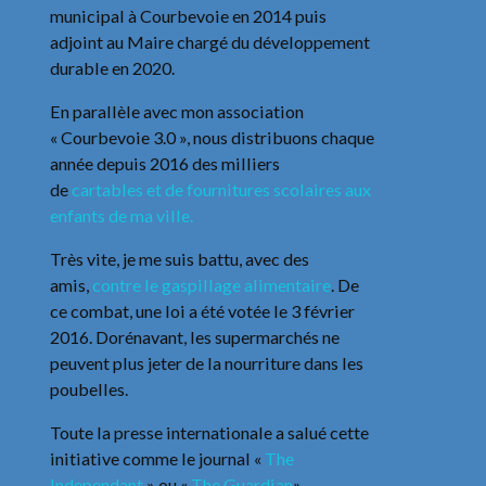
municipal à Courbevoie en 2014 puis
adjoint au Maire chargé du développement
durable en 2020.
En parallèle avec mon association
« Courbevoie 3.0 », nous distribuons chaque
année depuis 2016 des milliers
de
cartables et de fournitures scolaires aux
enfants de ma ville.
Très vite, je me suis battu, avec des
amis,
contre le gaspillage alimentaire
. De
ce combat, une loi a été votée le 3 février
2016. Dorénavant, les supermarchés ne
peuvent plus jeter de la nourriture dans les
poubelles.
Toute la presse internationale a salué cette
initiative comme le journal «
The
Independant
» ou «
The Guardian
».