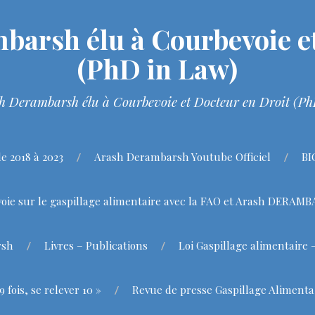
barsh élu à Courbevoie et
(PhD in Law)
h Derambarsh élu à Courbevoie et Docteur en Droit (P
 2018 à 2023
Arash Derambarsh Youtube Officiel
BI
oie sur le gaspillage alimentaire avec la FAO et Arash DERAM
rsh
Livres – Publications
Loi Gaspillage alimentaire 
fois, se relever 10 »
Revue de presse Gaspillage Alimenta