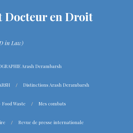
 Docteur en Droit
hD in Law)
OGRAPHIE Arash Derambarsh
BARSH
Distinctions Arash Derambarsh
– Food Waste
Mes combats
ire
Revue de presse internationale