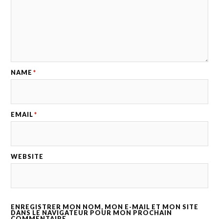
NAME
*
EMAIL
*
WEBSITE
ENREGISTRER MON NOM, MON E-MAIL ET MON SITE
DANS LE NAVIGATEUR POUR MON PROCHAIN
COMMENTAIRE.