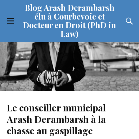
Blog Arash Derambarsh
élu à Courbevoie et
Docteur en Droit (PhD in
Law)
Le conseiller municipal
Arash Derambarsh à la
chasse au gaspillage