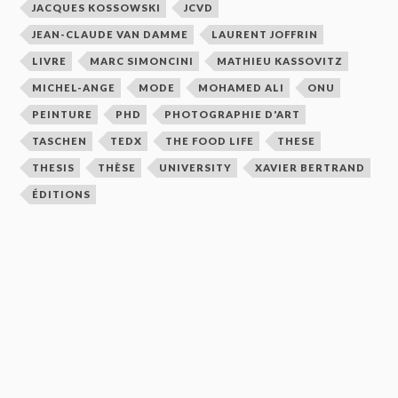
JACQUES KOSSOWSKI
JCVD
JEAN-CLAUDE VAN DAMME
LAURENT JOFFRIN
LIVRE
MARC SIMONCINI
MATHIEU KASSOVITZ
MICHEL-ANGE
MODE
MOHAMED ALI
ONU
PEINTURE
PHD
PHOTOGRAPHIE D'ART
TASCHEN
TEDX
THE FOOD LIFE
THESE
THESIS
THÈSE
UNIVERSITY
XAVIER BERTRAND
ÉDITIONS