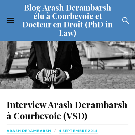
Blog Arash Derambarsh
élu à Courbevoie et
Docteur en Droit (PhD in
Law)
Interview Arash Derambarsh
à Courbevoie (VSD)
ARASH DERAMBARSH
4 SEPTEMBRE 2014