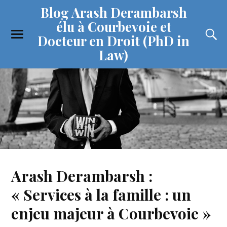
Blog Arash Derambarsh
élu à Courbevoie et
Docteur en Droit (PhD in
Law)
Arash Derambarsh :
« Services à la famille : un
enjeu majeur à Courbevoie »