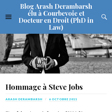
Blog Arash Derambarsh
élu à Courbevoie et
Docteur en Droit (PhD in
Law)
Hommage à Steve Jobs
ARASH DERAMBARSH
6 OCTOBRE 2011