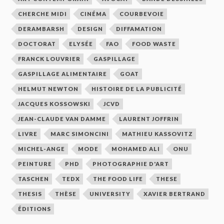
CHERCHE MIDI
CINÉMA
COURBEVOIE
DERAMBARSH
DESIGN
DIFFAMATION
DOCTORAT
ELYSÉE
FAO
FOOD WASTE
FRANCK LOUVRIER
GASPILLAGE
GASPILLAGE ALIMENTAIRE
GOAT
HELMUT NEWTON
HISTOIRE DE LA PUBLICITÉ
JACQUES KOSSOWSKI
JCVD
JEAN-CLAUDE VAN DAMME
LAURENT JOFFRIN
LIVRE
MARC SIMONCINI
MATHIEU KASSOVITZ
MICHEL-ANGE
MODE
MOHAMED ALI
ONU
PEINTURE
PHD
PHOTOGRAPHIE D'ART
TASCHEN
TEDX
THE FOOD LIFE
THESE
THESIS
THÈSE
UNIVERSITY
XAVIER BERTRAND
ÉDITIONS