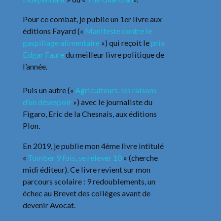
Pour ce combat, je publie un 1er livre aux
éditions Fayard («
Manifeste contre le
gaspillage alimentaire
») qui reçoit le
prix
Edgar Faure
du meilleur livre politique de
l’année.
Puis un autre («
Agriculteurs, les raisons
d’un désespoir
») avec le journaliste du
Figaro, Eric de la Chesnais, aux éditions
Plon.
En 2019, je publie mon 4ème livre intitulé
«
Tomber 9 fois, se relever 10
» (cherche
midi éditeur). Ce livre revient sur mon
parcours scolaire : 9 redoublements, un
échec au Brevet des collèges avant de
devenir Avocat.