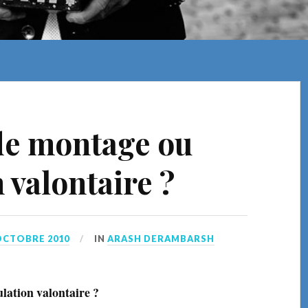
 de montage ou
 valontaire ?
OCTOBRE 2010
IN
ARASH DERAMBARSH
lation valontaire ?