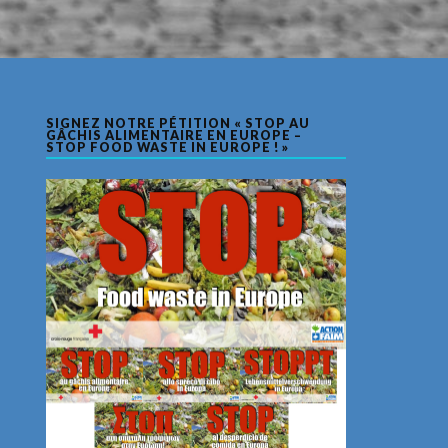
SIGNEZ NOTRE PÉTITION « STOP AU
GÂCHIS ALIMENTAIRE EN EUROPE –
STOP FOOD WASTE IN EUROPE ! »