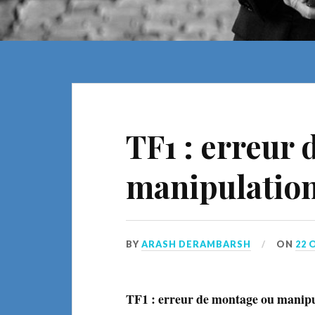
TF1 : erreur
manipulation
BY
ARASH DERAMBARSH
ON
22 
TF1 : erreur de montage ou manipu