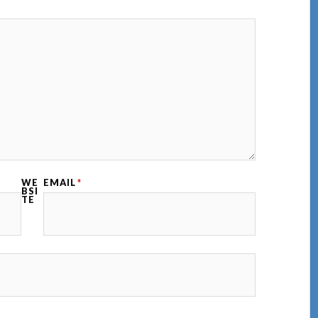
WE
EMAIL
*
BSI
TE