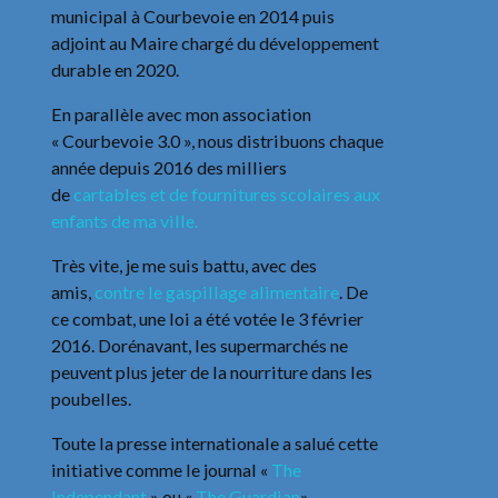
municipal à Courbevoie en 2014 puis
adjoint au Maire chargé du développement
durable en 2020.
En parallèle avec mon association
« Courbevoie 3.0 », nous distribuons chaque
année depuis 2016 des milliers
de
cartables et de fournitures scolaires aux
enfants de ma ville.
Très vite, je me suis battu, avec des
amis,
contre le gaspillage alimentaire
. De
ce combat, une loi a été votée le 3 février
2016. Dorénavant, les supermarchés ne
peuvent plus jeter de la nourriture dans les
poubelles.
Toute la presse internationale a salué cette
initiative comme le journal «
The
Independant
» ou «
The Guardian
».