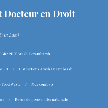
 Docteur en Droit
hD in Law)
OGRAPHIE Arash Derambarsh
BARSH
Distinctions Arash Derambarsh
– Food Waste
Mes combats
ire
Revue de presse internationale