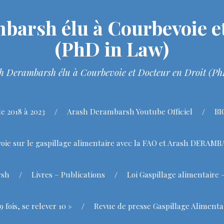
barsh élu à Courbevoie et
(PhD in Law)
h Derambarsh élu à Courbevoie et Docteur en Droit (P
 2018 à 2023
Arash Derambarsh Youtube Officiel
BI
oie sur le gaspillage alimentaire avec la FAO et Arash DERAM
rsh
Livres – Publications
Loi Gaspillage alimentaire 
fois, se relever 10 »
Revue de presse Gaspillage Alimenta