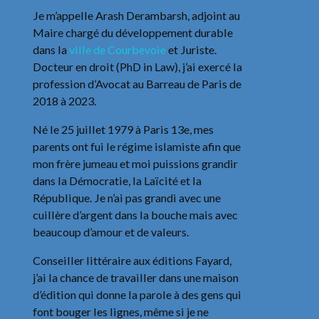
Je m’appelle Arash Derambarsh, adjoint au
Maire chargé du développement durable
dans la
ville de Courbevoie
et Juriste.
Docteur en droit (PhD in Law), j’ai exercé la
profession d’Avocat au Barreau de Paris de
2018 à 2023.
Né le 25 juillet 1979 à Paris 13e, mes
parents ont fui le régime islamiste afin que
mon frère jumeau et moi puissions grandir
dans la Démocratie, la Laïcité et la
République. Je n’ai pas grandi avec une
cuillère d’argent dans la bouche mais avec
beaucoup d’amour et de valeurs.
Conseiller littéraire aux éditions Fayard,
j’ai la chance de travailler dans une maison
d’édition qui donne la parole à des gens qui
font bouger les lignes, même si je ne