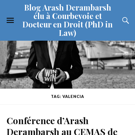
Blog Arash Derambarsh
élu à Courbevoie et
Docteur en Droit (PhD in
Law)
TAG: VALENCIA
Conférence d’Arash
Derambarsh au CEMAS de