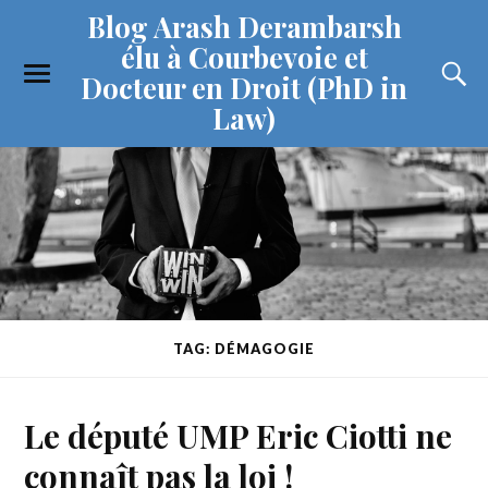
Blog Arash Derambarsh
élu à Courbevoie et
Docteur en Droit (PhD in
Law)
TAG: DÉMAGOGIE
Le député UMP Eric Ciotti ne
connaît pas la loi !