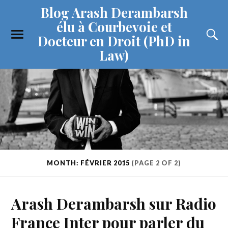
Blog Arash Derambarsh
élu à Courbevoie et
Docteur en Droit (PhD in
Law)
MONTH: FÉVRIER 2015
(PAGE 2 OF 2)
Arash Derambarsh sur Radio
France Inter pour parler du